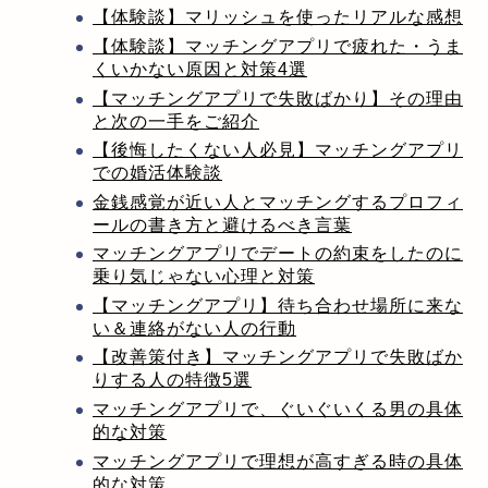
【体験談】マリッシュを使ったリアルな感想
【体験談】マッチングアプリで疲れた・うま
くいかない原因と対策4選
【マッチングアプリで失敗ばかり】その理由
と次の一手をご紹介
【後悔したくない人必見】マッチングアプリ
での婚活体験談
金銭感覚が近い人とマッチングするプロフィ
ールの書き方と避けるべき言葉
マッチングアプリでデートの約束をしたのに
乗り気じゃない心理と対策
【マッチングアプリ】待ち合わせ場所に来な
い＆連絡がない人の行動
【改善策付き】マッチングアプリで失敗ばか
りする人の特徴5選
マッチングアプリで、ぐいぐいくる男の具体
的な対策
マッチングアプリで理想が高すぎる時の具体
的な対策