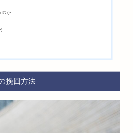
るのか
う
の挽回方法