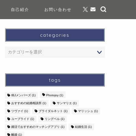
自己紹介
お問い合わせ
categories
tags
IBJメンバーズ
(1)
Photojoy
(1)
おすすめの結婚相談所
(1)
サンマリエ
(1)
ツヴァイ
(1)
ブライダルネット
(1)
マリッシュ
(1)
ユーブライド
(1)
リングベル
(1)
婚活でおすすめのマッチングアプリ
(1)
結婚生活
(1)
離婚
(1)