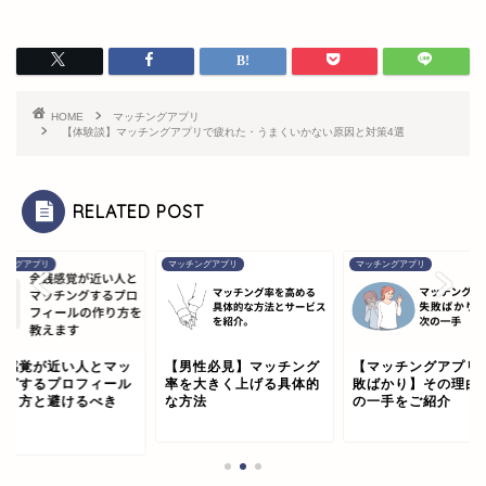
HOME
マッチングアプリ
【体験談】マッチングアプリで疲れた・うまくいかない原因と対策4選
RELATED POST
チングアプリ
マッチングアプリ
マッチングアプリ
銭感覚が近い人とマッ
【男性必見】マッチング
【マッチングアプリ
ングするプロフィール
率を大きく上げる具体的
敗ばかり】その理由
書き方と避けるべき
な方法
の一手をご紹介
.