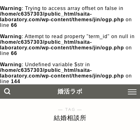
Warning
: Trying to access array offset on false in
/home/c6357303/public_html/saita-
laboratory.com/wp-content/themes/jin/ogp.php
on
line
66
Warning
: Attempt to read property "term_id" on null in
/home/c6357303/public_html/saita-
laboratory.com/wp-content/themes/jin/ogp.php
on
line
66
Warning
: Undefined variable $str in
/home/c6357303/public_html/saita-
laboratory.com/wp-content/themes/jin/ogp.php
on
line
144
婚活ラボ
― TAG ―
結婚相談所