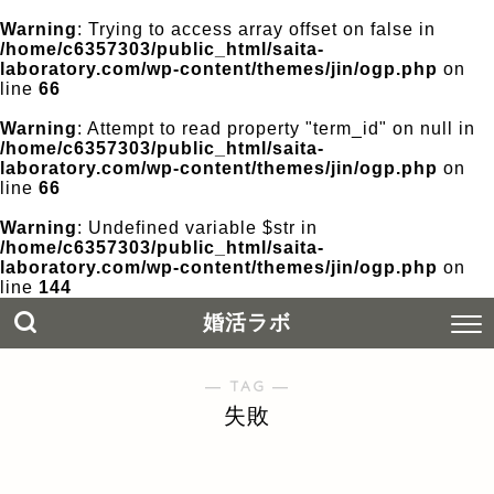
Warning
: Trying to access array offset on false in
/home/c6357303/public_html/saita-
laboratory.com/wp-content/themes/jin/ogp.php
on
line
66
Warning
: Attempt to read property "term_id" on null in
/home/c6357303/public_html/saita-
laboratory.com/wp-content/themes/jin/ogp.php
on
line
66
Warning
: Undefined variable $str in
/home/c6357303/public_html/saita-
laboratory.com/wp-content/themes/jin/ogp.php
on
line
144
婚活ラボ
― TAG ―
失敗