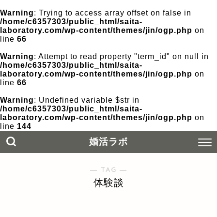
Warning
: Trying to access array offset on false in
/home/c6357303/public_html/saita-
laboratory.com/wp-content/themes/jin/ogp.php
on
line
66
Warning
: Attempt to read property "term_id" on null in
/home/c6357303/public_html/saita-
laboratory.com/wp-content/themes/jin/ogp.php
on
line
66
Warning
: Undefined variable $str in
/home/c6357303/public_html/saita-
laboratory.com/wp-content/themes/jin/ogp.php
on
line
144
婚活ラボ
― TAG ―
体験談