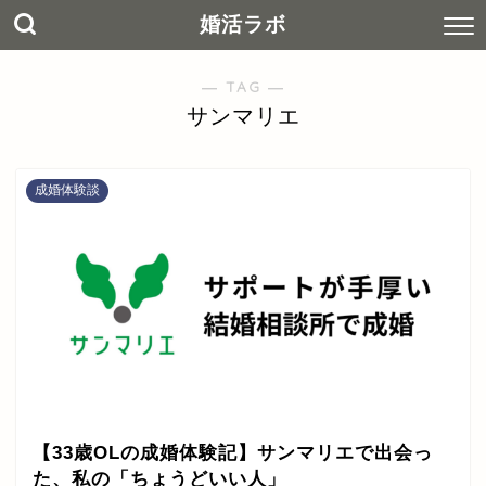
婚活ラボ
― TAG ―
サンマリエ
成婚体験談
【33歳OLの成婚体験記】サンマリエで出会っ
た、私の「ちょうどいい人」